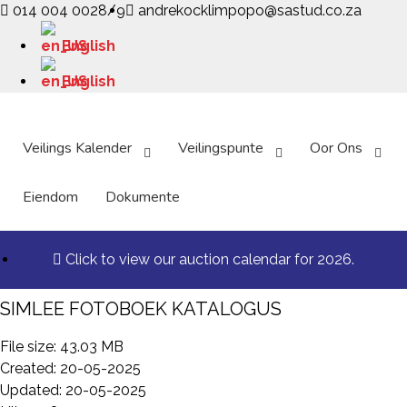
014 004 0028/9
andrekocklimpopo@sastud.co.za
English
English
Veilings Kalender
Veilingspunte
Oor Ons
Eiendom
Dokumente
Click to view our auction calendar for 2026.
SIMLEE FOTOBOEK KATALOGUS
File size: 43.03 MB
Created: 20-05-2025
Updated: 20-05-2025