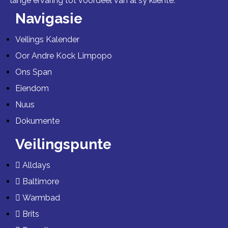
lange ervaring tot voordeel van al sy kliënte.
Navigasie
Veilings Kalender
Oor Andre Kock Limpopo
Ons Span
Eiendom
Nuus
Dokumente
Veilingspunte
Alldays
Baltimore
Warmbad
Brits