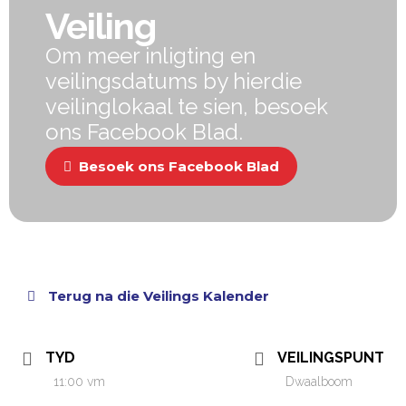
Veiling
Om meer inligting en
veilingsdatums by hierdie
veilinglokaal te sien, besoek
ons ​​Facebook Blad.
Besoek ons Facebook Blad
Terug na die Veilings Kalender
TYD
VEILINGSPUNT
11:00 vm
Dwaalboom