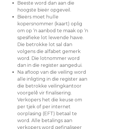
Beeste word dan aan die
hoogste bieër opgeveil.
Bieërs moet hulle
kopersnommer (kaart) oplig
om op ‘n aanbod te maak op ‘n
spesifieke lot lewende hawe.
Die betrokke lot sal dan
volgens die alfabet gemerk
word. Die lotnommer word
dan in die register aangedui.
Na afloop van die veiling word
alle inligting in die register aan
die betrokke veilingkantoor
voorgelê vir finalisering.
Verkopers het die keuse om
per tjek of per internet
oorplasing (EFT) betaal te
word. Alle betalings aan
verkopers word gefinaliseer